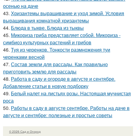
осенью на даче
43.
Хризантемы выращивание и уход зимой. Условия
выращивания комнатной хризантемы
44.
Блюда в тыкве. Блюда из тыквы
45.
Микориза гриба представляет собой. Микориза -
симбиоз культурных растений и грибов
46.
Туя из черенков. Тонкости размножения туи
черенками весной
47.
Состав земли для рассады. Как правильно
приготовить землю для рассады
48.
Работа в саду и огороде в августе и сентябре.
Добавление статьи в новую подборку
49.
Белый налет на листьях розы. Настоящая мучнистая
роса
50.
Работы в саду в августе сентябре. Работы на даче в
августе и сентябре: полезные и простые советы
© 2026 Сад и Огород