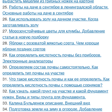
вырастить мицелий из грибных ножек на картоне
25.
Работы на даче в сентябре в ленинградской области.
Основные работы на даче в сентябре
26.
Как использовать золу на дачном участке. Когда
заготавливать золу
27.
Морозоустойчивые цветы для клумбы. Добавление
статьи в новую подборку
28.
Яблоки с розоватой мякотью сорта. Чем хороши
яблони поздних сортов
29.
Как определить кислотность почвы без приборов.
Электронные анализаторы
30.
Определяем состав почвы самостоятельно. Как
определить тип почвы на участке
31.
Что такое кислотность почвы и как ее определить. Как
определить кислотность почвы с помощью сорняков?
32.
Как узнать, какой грунт на участке и какой фундамент
нужен. Виды и типы грунта для фундамента.
33.
Калина Бульденеж описание. Внешний вид
34.
Подготовка земли на зиму в огороде. Добавление