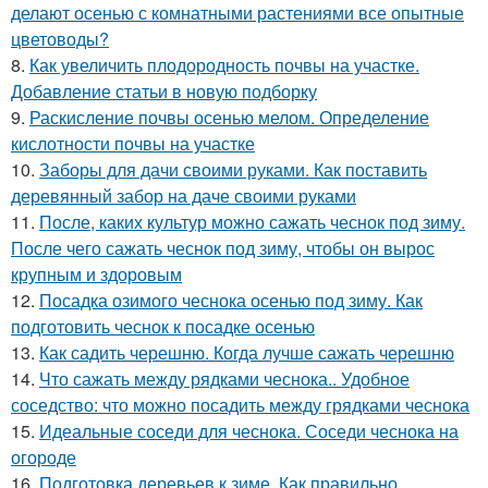
делают осенью с комнатными растениями все опытные
цветоводы?
8.
Как увеличить плодородность почвы на участке.
Добавление статьи в новую подборку
9.
Раскисление почвы осенью мелом. Определение
кислотности почвы на участке
10.
Заборы для дачи своими руками. Как поставить
деревянный забор на даче своими руками
11.
После, каких культур можно сажать чеснок под зиму.
После чего сажать чеснок под зиму, чтобы он вырос
крупным и здоровым
12.
Посадка озимого чеснока осенью под зиму. Как
подготовить чеснок к посадке осенью
13.
Как садить черешню. Когда лучше сажать черешню
14.
Что сажать между рядками чеснока.. Удобное
соседство: что можно посадить между грядками чеснока
15.
Идеальные соседи для чеснока. Соседи чеснока на
огороде
16.
Подготовка деревьев к зиме. Как правильно