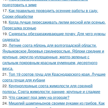
подготовить к зиме
17.
Как правильно проводить осенние работы в саду.
Сроки обработки
18.
Когда лучше пересаживать лилии весной или осенью.
Пересадка осенью
19.
Сидераты обеззараживающие почву. Для чего нужны
сидераты
20.
Летние сорта яблонь для волгоградской области.
Яндыковское Деревья среднерослые. Яблоки средние и
крупные, округло-уплощенные, желто-зеленые с
сильным покровным красным румянцем, десертного
вкуса.
21.
Топ 19 сортов груш для Краснодарского края. Лучшие
сорта груши для кубани
22.
Крупноплодные сорта жимолости для средней
полосы. Сорта жимолости: ранние, крупные и сладкие
23.
Что сажают под зиму на огороде?
24.
Мицелий шампиньонов своими руками из грибов. Как