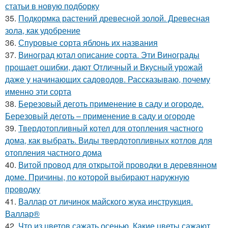
статьи в новую подборку
35.
Подкормка растений древесной золой. Древесная
зола, как удобрение
36.
Спуровые сорта яблонь их названия
37.
Виноград ютал описание сорта. Эти Винограды
прощает ошибки, дают Отличный и Вкусный урожай
даже у начинающих садоводов. Рассказываю, почему
именно эти сорта
38.
Березовый деготь применение в саду и огороде.
Березовый деготь – применение в саду и огороде
39.
Твердотопливный котел для отопления частного
дома, как выбрать. Виды твердотопливных котлов для
отопления частного дома
40.
Витой провод для открытой проводки в деревянном
доме. Причины, по которой выбирают наружную
проводку
41.
Валлар от личинок майского жука инструкция.
Валлар®
42.
Что из цветов сажать осенью. Какие цветы сажают