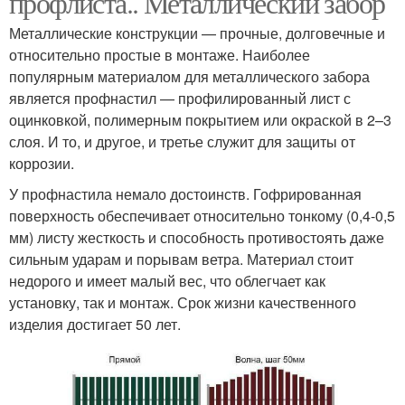
профлиста.. Металлический забор
Металлические конструкции — прочные, долговечные и
относительно простые в монтаже. Наиболее
популярным материалом для металлического забора
Забор из профнастила
Креативный забор
является профнастил — профилированный лист с
оцинковкой, полимерным покрытием или окраской в 2–3
слоя. И то, и другое, и третье служит для защиты от
коррозии.
Забор с бабочками
Горшки для забора
У профнастила немало достоинств. Гофрированная
поверхность обеспечивает относительно тонкому (0,4-0,5
мм) листу жесткость и способность противостоять даже
сильным ударам и порывам ветра. Материал стоит
Временные дешевы
Денег на забор
недорого и имеет малый вес, что облегчает как
установку, так и монтаж. Срок жизни качественного
изделия достигает 50 лет.
Забор для дачи
Деревянные заборы