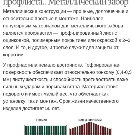
профлиста.. Металлический забор
Металлические конструкции — прочные, долговечные и
относительно простые в монтаже. Наиболее
популярным материалом для металлического забора
Забор из профнастила
Креативный забор
является профнастил — профилированный лист с
оцинковкой, полимерным покрытием или окраской в 2–3
слоя. И то, и другое, и третье служит для защиты от
коррозии.
Горшки для забора
Временный забор
У профнастила немало достоинств. Гофрированная
поверхность обеспечивает относительно тонкому (0,4-0,5
мм) листу жесткость и способность противостоять даже
сильным ударам и порывам ветра. Материал стоит
Денег на забор
Забор для дачи
недорого и имеет малый вес, что облегчает как
установку, так и монтаж. Срок жизни качественного
изделия достигает 50 лет.
Деревянные заборы
Забор из шпагата