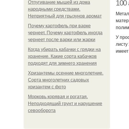
100
Отпугивание мышей из дома
народными средствами.
Метал
Неприятный для грызунов аромат
матер
Д
Почему картофель при варке
полим
чернеет. Почему картофель иногда
У про
чернеет после варки или жарки
листу
Когда убирать кабачки с грядки на
имеет
хранение. Какие сорта кабачков
подходят для зимнего хранения
Хризантемы осенние многолетние.
Сорта многолетних садовых
хризантем с фото
Морковь корявая и рогатая.
Неподходящий грунт и нарушение
севооборота