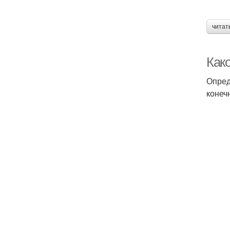
читат
Как
Опред
конеч