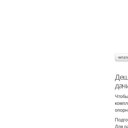
читат
Деш
дач
Чтобы
компл
опорн
Подго
Для р