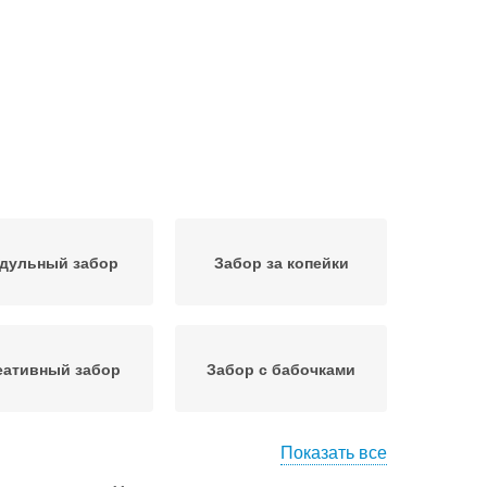
дульный забор
Забор за копейки
еативный забор
Забор с бабочками
Показать все
енег на забор
Забор для дачи