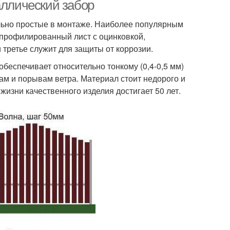
аллический забор
льно простые в монтаже. Наиболее популярным
профилированный лист с оцинковкой,
летеный забор
Забор из веток
и третье служит для защиты от коррозии.
беспечивает относительно тонкому (0,4-0,5 мм)
ам и порывам ветра. Материал стоит недорого и
 жизни качественного изделия достигает 50 лет.