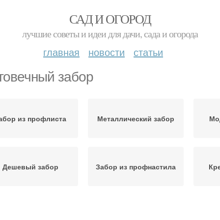
САД И ОГОРОД
лучшие советы и идеи для дачи, сада и огорода
главная
новости
статьи
говечный забор
абор из профлиста
Металлический забор
Мо
Дешевый забор
Забор из профнастила
Кр
Горшки для забора
Временный забор
Д