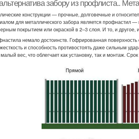
 альтернатива забору из профлиста.. Мет
лические конструкции — прочные, долговечные и относите
иалом для металлического забора является профнастил — 
еревянные заборы
Забор из шпагата
П
ерным покрытием или окраской в 2–3 слоя. И то, и другое, 
фнастила немало достоинств. Гофрированная поверхность о
 жесткость и способность противостоять даже сильным удар
 малый вес, что облегчает как установку, так и монтаж. Срок