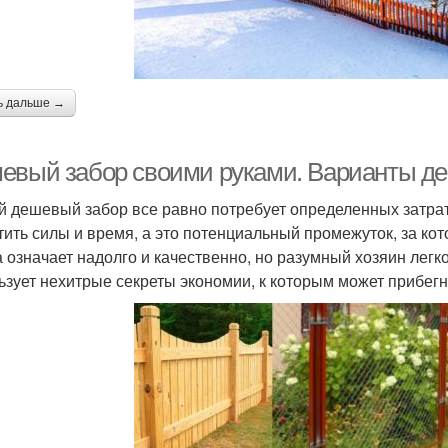
ь дальше →
евый забор своими руками. Варианты д
 дешевый забор все равно потребует определенных затрат,
тить силы и время, а это потенциальный промежуток, за ко
а означает надолго и качественно, но разумный хозяин легк
ьзует нехитрые секреты экономии, к которым может прибег