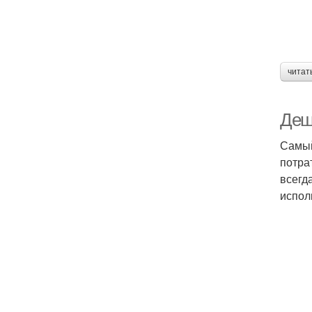
читат
Деш
Самый
потра
всегд
испол