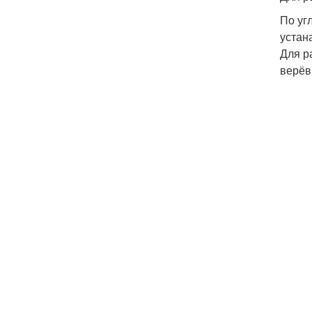
По уг
устан
Для р
верёв