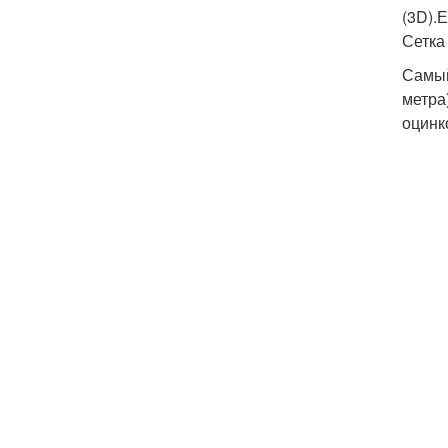
(3D).
Сетка
Самый
метра
оцинк