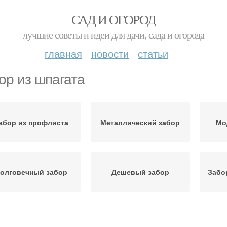
САД И ОГОРОД
лучшие советы и идеи для дачи, сада и огорода
главная
новости
статьи
ор из шпагата
абор из профлиста
Металлический забор
Мо
олговечный забор
Дешевый забор
Забо
Забор с бабочками
Горшки для забора
Вр