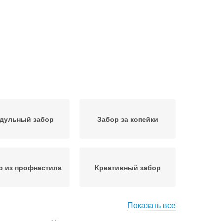
дульный забор
Забор за копейки
р из профнастила
Креативный забор
Показать все
еменный забор
Денег на забор