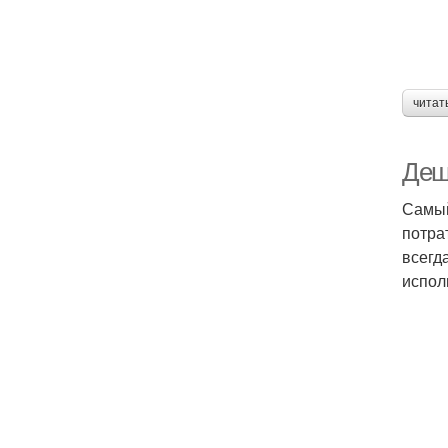
читат
Деш
Самый
потра
всегд
испол