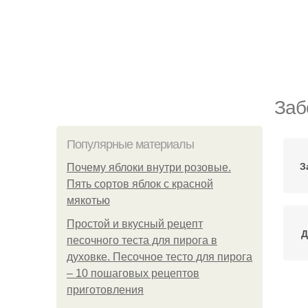
Заб
Популярные материалы
З
Почему яблоки внутри розовые.
Пять сортов яблок с красной
мякотью
Простой и вкусный рецепт
Д
песочного теста для пирога в
духовке. Песочное тесто для пирога
– 10 пошаговых рецептов
приготовления