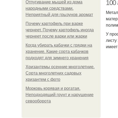
100
Отпугивание мышей из дома
народными средствами.
Метал
Неприятный для грызунов аромат
матер
Почему картофель при варке
полим
чернеет. Почему картофель иногда
У про
чернеет после варки или жарки
листу
Когда убирать кабачки с грядки на
имеет
хранение. Какие сорта кабачков
подходят для зимнего хранения
Хризантемы осенние многолетние.
Сорта многолетних садовых
хризантем с фото
Морковь корявая и рогатая.
Неподходящий грунт и нарушение
севооборота