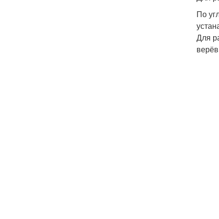
По уг
устан
Для р
верёв