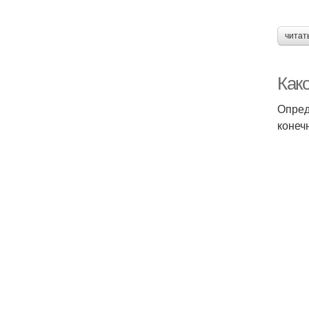
читат
Как
Опред
конеч