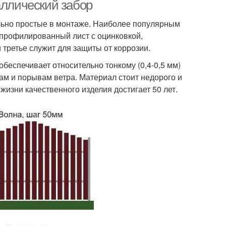
аллический забор
льно простые в монтаже. Наиболее популярным
профилированный лист с оцинковкой,
летеный забор
Забор из веток
и третье служит для защиты от коррозии.
беспечивает относительно тонкому (0,4-0,5 мм)
ам и порывам ветра. Материал стоит недорого и
 жизни качественного изделия достигает 50 лет.