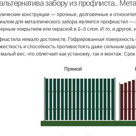
 альтернатива забору из профлиста.. Мет
лические конструкции — прочные, долговечные и относите
иалом для металлического забора является профнастил — 
Забор для дачи
Деревянные заборы
П
ерным покрытием или окраской в 2–3 слоя. И то, и другое, 
фнастила немало достоинств. Гофрированная поверхность о
 жесткость и способность противостоять даже сильным удар
 малый вес, что облегчает как установку, так и монтаж. Срок