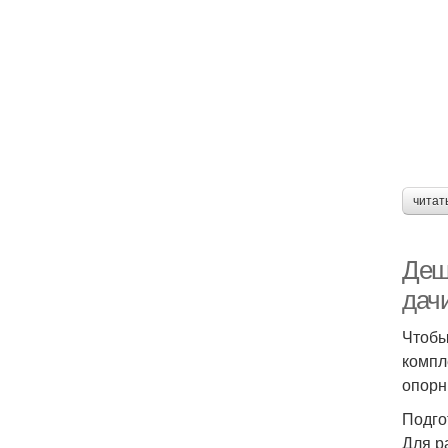
читат
Деш
дач
Чтобы
компл
опорн
Подго
Для р