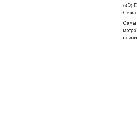
(3D).
Сетка
Самый
метра
оцинк