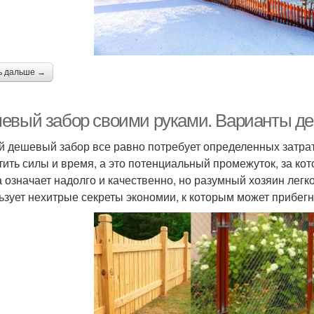
ь дальше →
евый забор своими руками. Варианты д
 дешевый забор все равно потребует определенных затрат,
тить силы и время, а это потенциальный промежуток, за ко
а означает надолго и качественно, но разумный хозяин легк
ьзует нехитрые секреты экономии, к которым может прибег