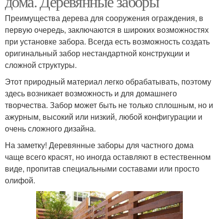
дома. Деревянные заборы
Преимущества дерева для сооружения ограждения, в
первую очередь, заключаются в широких возможностях
при установке забора. Всегда есть возможность создать
Красивые заборы
Заборы из массива
оригинальный забор нестандартной конструкции и
сложной структуры.
Этот природный материал легко обрабатывать, поэтому
здесь возникает возможность и для домашнего
Недорогие заборы
Дешевый забор
творчества. Забор может быть не только сплошным, но и
ажурным, высокий или низкий, любой конфигурации и
очень сложного дизайна.
На заметку! Деревянные заборы для частного дома
Забор для дачи
Деревянный забор
чаще всего красят, но иногда оставляют в естественном
виде, пропитав специальными составами или просто
олифой.
Бюджетный забор
Забор из бревен