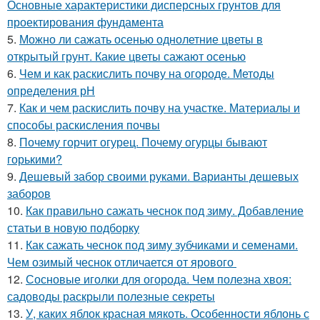
Основные характеристики дисперсных грунтов для
проектирования фундамента
5.
Можно ли сажать осенью однолетние цветы в
открытый грунт. Какие цветы сажают осенью
6.
Чем и как раскислить почву на огороде. Методы
определения рН
7.
Как и чем раскислить почву на участке. Материалы и
способы раскисления почвы
8.
Почему горчит огурец. Почему огурцы бывают
горькими?
9.
Дешевый забор своими руками. Варианты дешевых
заборов
10.
Как правильно сажать чеснок под зиму. Добавление
статьи в новую подборку
11.
Как сажать чеснок под зиму зубчиками и семенами.
Чем озимый чеснок отличается от ярового
12.
Сосновые иголки для огорода. Чем полезна хвоя:
садоводы раскрыли полезные секреты
13.
У, каких яблок красная мякоть. Особенности яблонь с