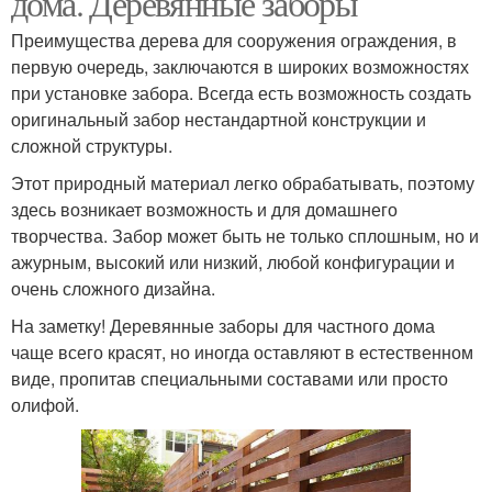
дома. Деревянные заборы
Преимущества дерева для сооружения ограждения, в
первую очередь, заключаются в широких возможностях
при установке забора. Всегда есть возможность создать
Заборы из массива
Недорогие заборы
оригинальный забор нестандартной конструкции и
сложной структуры.
Этот природный материал легко обрабатывать, поэтому
здесь возникает возможность и для домашнего
Дешевый забор
Забор для дачи
творчества. Забор может быть не только сплошным, но и
ажурным, высокий или низкий, любой конфигурации и
очень сложного дизайна.
На заметку! Деревянные заборы для частного дома
Забор в частном доме
Деревянный забор
чаще всего красят, но иногда оставляют в естественном
виде, пропитав специальными составами или просто
олифой.
Бюджетный забор
Забор из бревен