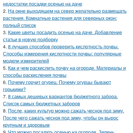
недостатки посадки осенью на даче
2.
На окне выходящем на север желательно размещать
растения. Комнатные растения для северных окон:
полный список
3.
Какие цветы посадить осенью на даче. Добавление
статьи в новую подборку
4.
8 лучших способов проверить кислотность почвы.
Способы измерения кислотности почвы: популярные
модели измерителей
5.
Как и чем раскислить почву на огороде. Материалы и
способы раскисления почвы
6.
Почему горчит огурец. Почему огурцы бывают
горькими?
7.
8 самых дешевых вариантов бюджетного забора.
Список самых бюджетных заборов
8.
После, каких культур можно сажать чеснок под зиму.
После чего сажать чеснок под зиму, чтобы он вырос
крупным и здоровым
9.
Что можно посадить осенью на огороде. Зелень