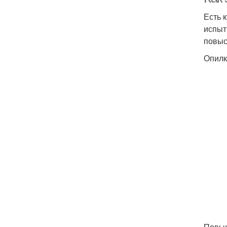
Есть 
испыт
повыс
Опилк
Повыс