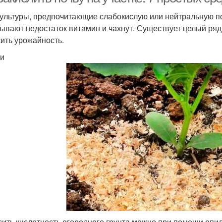
культуры, предпочитающие слабокислую или нейтральную по
ывают недостаток витамин и чахнут. Существует целый ряд
ить урожайность.
и
ить кислотность огородного грунта можно при помощи опил