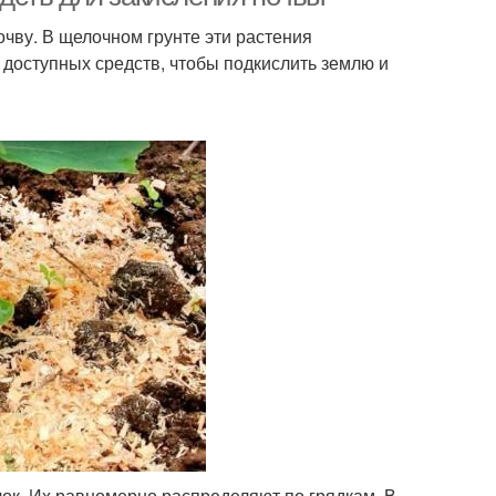
чву. В щелочном грунте эти растения
 доступных средств, чтобы подкислить землю и
ок. Их равномерно распределяют по грядкам. В