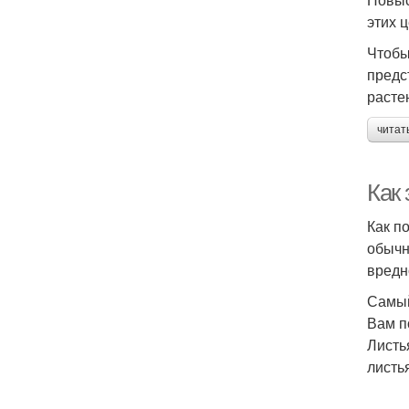
этих 
Чтобы
предс
расте
читат
Как 
Как п
обычн
вредн
Самый
Вам п
Листь
листь