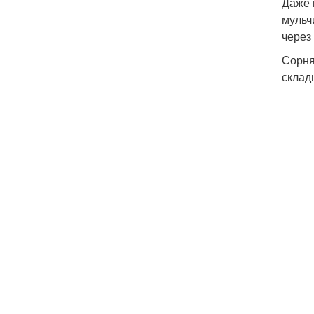
Даже 
мульч
через
Сорня
склад