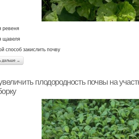
я ревеня
я щавеля
ой способ закислить почву
ь дальше →
 увеличить плодородность почвы на участ
борку