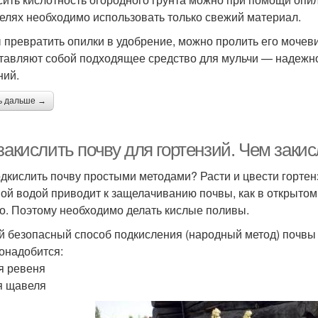
целях необходимо использовать только свежий материал.
 превратить опилки в удобрение, можно пролить его мочеви
тавляют собой подходящее средство для мульчи — надежно
ний.
ь дальше →
закислить почву для гортензий. Чем заки
одкислить почву простыми методами? Расти и цвести гортен
ой водой приводит к защелачиванию почвы, как в открытом г
о. Поэтому необходимо делать кислые поливы.
 безопасный способ подкисления (народный метод) почвы 
онадобится:
я ревеня
я щавеля