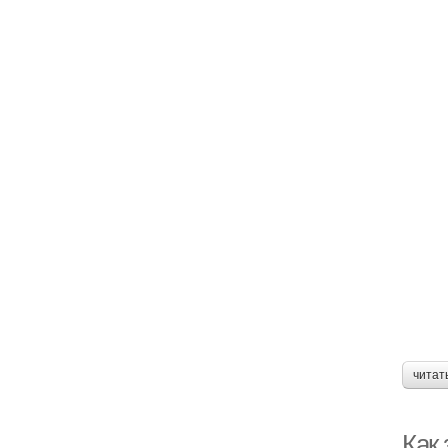
читат
Как 