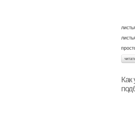
листь
листь
прост
читат
Как
под