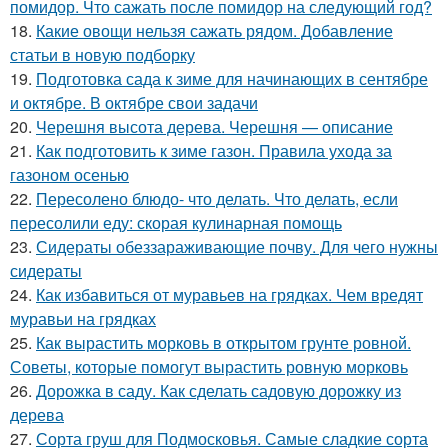
помидор. Что сажать после помидор на следующий год?
18.
Какие овощи нельзя сажать рядом. Добавление
статьи в новую подборку
19.
Подготовка сада к зиме для начинающих в сентябре
и октябре. В октябре свои задачи
20.
Черешня высота дерева. Черешня — описание
21.
Как подготовить к зиме газон. Правила ухода за
газоном осенью
22.
Пересолено блюдо- что делать. Что делать, если
пересолили еду: скорая кулинарная помощь
23.
Сидераты обеззараживающие почву. Для чего нужны
сидераты
24.
Как избавиться от муравьев на грядках. Чем вредят
муравьи на грядках
25.
Как вырастить морковь в открытом грунте ровной.
Советы, которые помогут вырастить ровную морковь
26.
Дорожка в саду. Как сделать садовую дорожку из
дерева
27.
Сорта груш для Подмосковья. Самые сладкие сорта