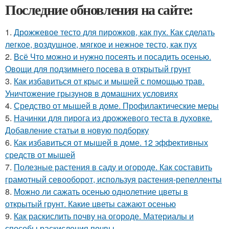
Последние обновления на сайте:
1.
Дрожжевое тесто для пирожков, как пух. Как сделать
легкое, воздушное, мягкое и нежное тесто, как пух
2.
Всё Что можно и нужно посеять и посадить осенью.
Овощи для подзимнего посева в открытый грунт
3.
Как избавиться от крыс и мышей с помощью трав.
Уничтожение грызунов в домашних условиях
4.
Средство от мышей в доме. Профилактические меры
5.
Начинки для пирога из дрожжевого теста в духовке.
Добавление статьи в новую подборку
6.
Как избавиться от мышей в доме. 12 эффективных
средств от мышей
7.
Полезные растения в саду и огороде. Как составить
грамотный севооборот, используя растения-репелленты
8.
Можно ли сажать осенью однолетние цветы в
открытый грунт. Какие цветы сажают осенью
9.
Как раскислить почву на огороде. Материалы и
способы раскисления почвы