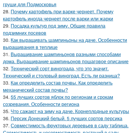
груши для Подмосковья
28.
Почему картофель при варке чернеет. Почему
картофель иногда чернеет после варки или жарки
29.
Посадка культур под зиму. Общие правила
подзимних посевов
30.
Как выращивать шампиньоны на даче. Особенности
выращивания в теплице
31.
Выращивание шампиньонов разными способами
дома. Выращивание шампиньонов пошаговое описание
32.
Технический сорт винограда, что это значит.
Технический и столовый виноград. Есть ли разница?
33.
Как определить состав почвы. Как определить
механический состав почвы?
34.
55 лучших сортов яблок по регионам и срокам
созревания. Особенности региона
35.
Что сажают на зиму на даче. Корнеплодные культуры
36.
Персик Донецкий белый. 5 лучших сортов персика
37.
Совместимость фруктовых деревьев в саду таблица.
Совместимость и несовместимость растений в саду