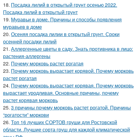
18.
Посадка лилий в открытый грунт осенью 2022.
Посадка лилий в открытый грунт
19.
Муравьи в доме. Причины и способы появления
муравьев в доме
20.
Осеняя посадка лилии в открытый грунт. Сроки
осенней посадки лилий
21.
Аллергенные цветы в саду. Знать противника в лицо:
растения-аллергены
22.
Почему морковь растет рогатая
23.
Почему морковь вырастает корявой. Почему морковь
растет рогатая
24.
Почему морковь вырастает корявая. Почему морковь
вырастает уродливая. Основные причины, почему
растет корявая морковь
25.
3 причины почему морковь растет рогатой. Причины
“рогатости” моркови
26.
Топ 16 лучших СОРТОВ груши для Ростовской
области. Лучшие сорта груш для каждой климатической
зоны РФ