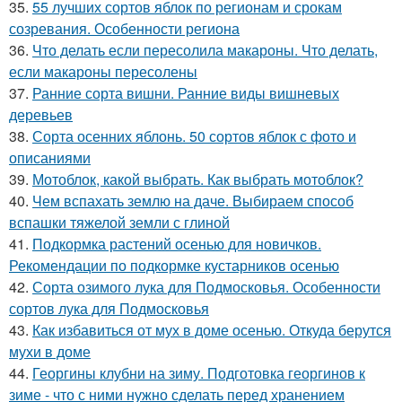
35.
55 лучших сортов яблок по регионам и срокам
созревания. Особенности региона
36.
Что делать если пересолила макароны. Что делать,
если макароны пересолены
37.
Ранние сорта вишни. Ранние виды вишневых
деревьев
38.
Сорта осенних яблонь. 50 сортов яблок с фото и
описаниями
39.
Мотоблок, какой выбрать. Как выбрать мотоблок?
40.
Чем вспахать землю на даче. Выбираем способ
вспашки тяжелой земли с глиной
41.
Подкормка растений осенью для новичков.
Рекомендации по подкормке кустарников осенью
42.
Сорта озимого лука для Подмосковья. Особенности
сортов лука для Подмосковья
43.
Как избавиться от мух в доме осенью. Откуда берутся
мухи в доме
44.
Георгины клубни на зиму. Подготовка георгинов к
зиме - что с ними нужно сделать перед хранением