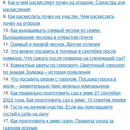
8.
Как и чем раскисляют почву на огороде. Средства для
раскисления
9.
Как раскислить почву на участке. Чем раскислить
почву на огороде
10.
Как выращивать озимый чеснок из семян.
Выращивание чеснока в открытом грунте
11.
Озимый и яровой чеснок. Другие отличия
12.
Что можно посадить в теплице в сентябре после
помидор. Что сажать после помидор на следующий год?
13.
Комнатные цветы по гороскопу. Цветочный гороскоп
по знакам Зодиака – история появления
14.
Что посадить рядом с горохом. Посадка гороха в
июле – удивительные трио зеленых компаньонов
15.
Как правильно подготовить сад к зиме 27 сентября
2022 года. Как подготовить сад к зиме: 10 советов профи
16.
Гости на дачном участке. Если вы приглашаете
гостей к себе на дачу
17.
Как подготовить к зиме газон. Правила ухода за
газоном осенью