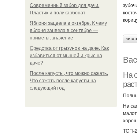
зубоч
Современный забор для дачи.
косто
Пластик и поликарбонат
корицу
Яблоня зацвела в октябре. К чему
яблоня зацвела в сентябре —
приметы, значение
читат
Средства от грызунов на даче. Как
избавиться от мышей и крыс на
Вас
даче?
На 
После капусты, что можно сажать.
Что сажать после капусты на
рас
следующий год
Полны
На са
малот
хорош
ТОП-2