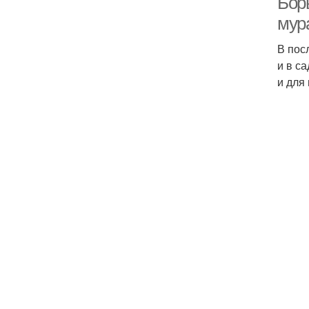
Бор
мура
В пос
и в с
и для