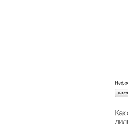
Нефро
читат
Как 
лил