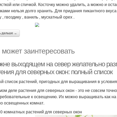
исткой или спичкой. Косточку можно удалить, а можно и остав
чками нельзя долго хранить. Для придания пикантного вкуса
 , гвоздику , ваниль , мускатный орех .
ь дальше →
 может заинтересовать
окне выходящем на север желательно ра
тения для северных окон: полный список
й список растений, пригодных для выращивания в условия
мом деле растения для северных окон - это не совсем точн
ребовательные к освещению. Их можно выращивать как на п
о освещенных комнат.
0 комнатных растений для северных окон