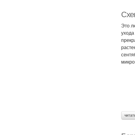
Схе
Это л
ухода
прекр
расте
сентя
микро
читат