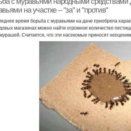
ьба с муравьями народными средствами д
вьями на участке – "за" и "против"
леднее время борьба с муравьями на даче приобрела хара
адовых магазинах можно найти огромное количество пестици
 мурашей. Считается, что эти насекомые приносят неоценим