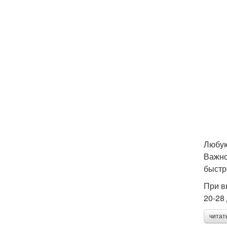
Любую
Важно
быстр
При в
20-28
читат