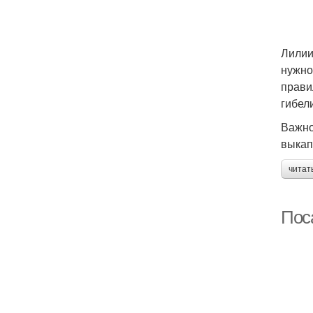
Лилии
нужно
прави
гибел
Важно
выкап
читат
Пос