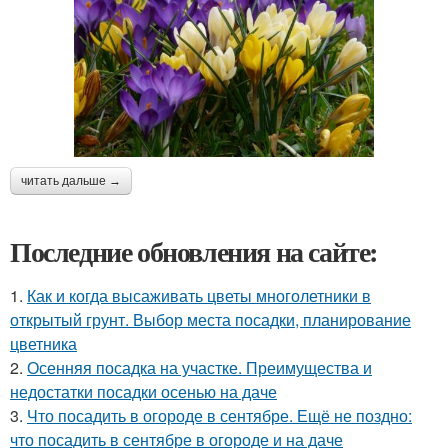
читать дальше →
Последние обновления на сайте:
1.
Как и когда высаживать цветы многолетники в
открытый грунт. Выбор места посадки, планирование
цветника
2.
Осенняя посадка на участке. Преимущества и
недостатки посадки осенью на даче
3.
Что посадить в огороде в сентябре. Ещё не поздно:
что посадить в сентябре в огороде и на даче