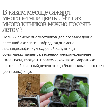
В каком месяце сажают
многолетние цветы. Что из
многолетников можно посеять
летом?
Полный список многолетников для посева:Адонис
весенний,аквилегия гибридная,анемона
лесная,дельфиниум садовый,калужница
болотная,купальница весенняя,мелколуковичные
(галантусы, крокусы, пролески, хохлатки),морозники
восточный и черный,печеночница благородная,прострел
(сон-трава) и др.