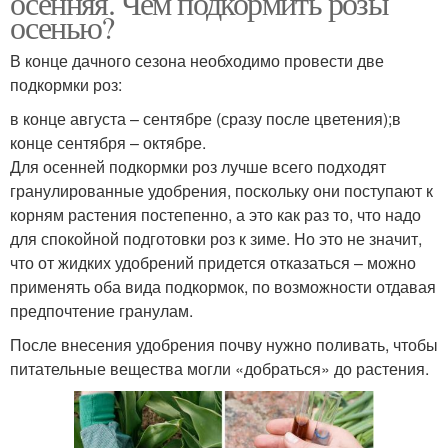
осенняя. Чем подкормить розы
осенью?
В конце дачного сезона необходимо провести две
Уход за многолетними
подкормки роз:
Комнатные цвета
цветами
в конце августа – сентябре (сразу после цветения);в
конце сентября – октябре.
Для осенней подкормки роз лучше всего подходят
гранулированные удобрения, поскольку они поступают к
Луковичные цветы
Дача в сентябре
корням растения постепенно, а это как раз то, что надо
для спокойной подготовки роз к зиме. Но это не значит,
что от жидких удобрений придется отказаться – можно
применять оба вида подкормок, по возможности отдавая
предпочтение гранулам.
После внесения удобрения почву нужно поливать, чтобы
питательные вещества могли «добраться» до растения.