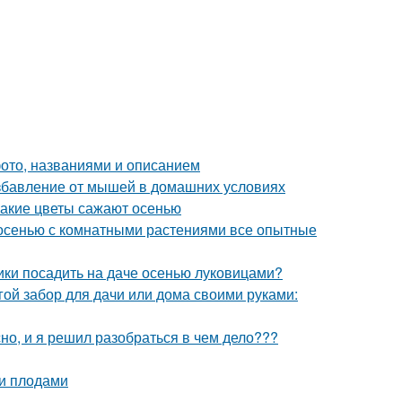
фото, названиями и описанием
избавление от мышей в домашних условиях
Какие цветы сажают осенью
 осенью с комнатными растениями все опытные
ики посадить на даче осенью луковицами?
гой забор для дачи или дома своими руками:
о, и я решил разобраться в чем дело???
ми плодами