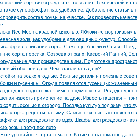
хнический сорт винограда, что это значит. Технический и с
о такое суперфосфат, как удобрение. Добавление статьи в
к проверить состав почвы на участке. Как проверить качес
ке
локи Red Moon с красной мякотью. Яблоки «с сюрпризом» 
евесная зола, как удобрение для овощных культур. Спосо
ива фрося описание сорта. Саженцы Алычи и Сливы Предз
нние сорта персика. Созревают рано: Киевский Ранний, Бе
орудование для производства вина. Подготовка пространс
шевый обогрев дачи. Чем отапливать дачу?
стойки на водке ягодные. Важные детали и полезные сове
бочки и гусеницы. Откуда появляются гусеницы: жизненный
додендрон подготовка к зиме в подмосковье. Рододендрон н
шеная известь применение на даче. Известь гашеная – пр
о садить осенью в огороде. Посадка культур под зиму, что 
ива угорка рецепты на зиму. Самые вкусные заготовки из с
афчики для раздевалки из мдф. Шкафы для раздевалок из
кие розы цветут все лето
мые урожайные сорта томатов. Какие сорта томатов дают 