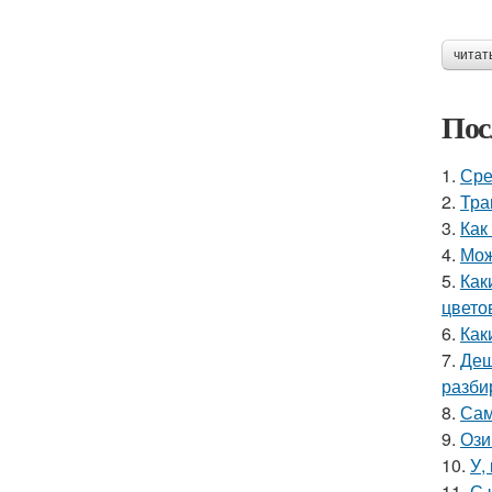
читат
Пос
1.
Сре
2.
Тра
3.
Как
4.
Мож
5.
Как
цвето
6.
Как
7.
Деш
разби
8.
Сам
9.
Ози
10.
У,
11.
С 