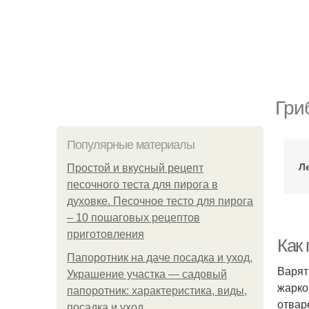
Гри
Популярные материалы
Л
Простой и вкусный рецепт
песочного теста для пирога в
духовке. Песочное тесто для пирога
– 10 пошаговых рецептов
приготовления
Как
Папоротник на даче посадка и уход.
Варят
Украшение участка — садовый
жарко
папоротник: характеристика, виды,
отвар
посадка и уход