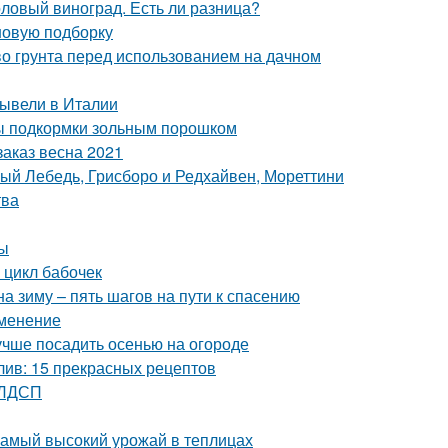
толовый виноград. Есть ли разница?
 новую подборку
тво грунта перед использованием на дачном
вывели в Италии
бы подкормки зольным порошком
аказ весна 2021
лый Лебедь, Грисборо и Редхайвен, Мореттини
тва
ты
 цикл бабочек
а зиму – пять шагов на пути к спасению
именение
лучше посадить осенью на огороде
лив: 15 прекрасных рецептов
 ЛДСП
самый высокий урожай в теплицах