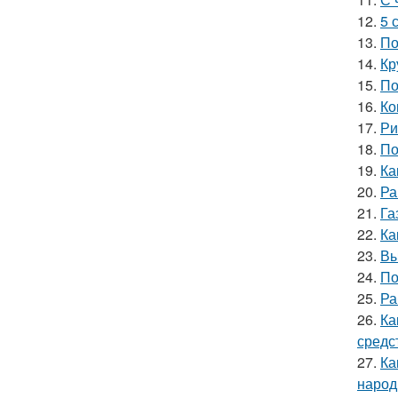
12.
5 
13.
По
14.
Кр
15.
По
16.
Ко
17.
Ри
18.
По
19.
Ка
20.
Ра
21.
Га
22.
Ка
23.
Вы
24.
По
25.
Ра
26.
Ка
средс
27.
Ка
народ