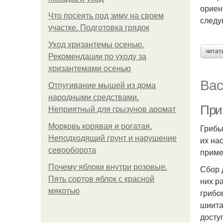
ориен
Что посеять под зиму на своем
следу
участке. Подготовка грядок
Уход хризантемы осенью.
читат
Рекомендации по уходу за
хризантемами осенью
Вас
Отпугивание мышей из дома
народными средствами.
При
Неприятный для грызунов аромат
Морковь корявая и рогатая.
Грибы
Неподходящий грунт и нарушение
их на
севооборота
приме
Почему яблоки внутри розовые.
Сбор 
Пять сортов яблок с красной
них р
мякотью
грибо
шиита
досту