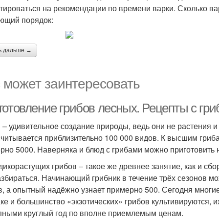
тироваться на рекомендации по времени варки. Сколько 
ющий порядок:
ь дальше →
 может заинтересовать
готовление грибов лесных. Рецепты с гр
 – удивительное создание природы, ведь они не растения и
считывается приблизительно 100 000 видов. К высшим гриба
рно 5000. Наверняка и блюд с грибами можно приготовить 
дикорастущих грибов – такое же древнее занятие, как и сбо
азбираться. Начинающий грибник в течение трёх сезонов м
в, а опытный надёжно узнает примерно 500. Сегодня многие
ке и большинство «экзотических» грибов культивируются, и
пными круглый год по вполне приемлемым ценам.