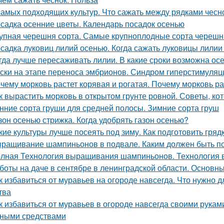
самых подходящих культур. Что сажать между рядками чесн
садка осенние цветы. Календарь посадок осенью
упная черешня сорта. Самые крупноплодные сорта черешн
садка луковиц лилий осенью. Когда сажать луковицы лилии
гда лучше пересаживать лилии. В какие сроки возможна ос
ски на этапе переноса эмбрионов. Синдром гиперстимуляции
чему морковь растет корявая и рогатая. Почему морковь ра
к вырастить морковь в открытом грунте ровной. Советы, к
нние сорта груши для средней полосы. Зимние сорта груш
зон осенью стрижка. Когда удобрять газон осенью?
кие культуры лучше посеять под зиму. Как подготовить гря
ращивание шампиньонов в подвале. Каким должен быть п
лная Технология выращивания шампиньонов. Технология
боты на даче в сентябре в ленинградской области. Основны
к избавиться от муравьев на огороде навсегда. Что нужно д
тва
к избавиться от муравьев в огороде навсегда своими рукам
ными средствами