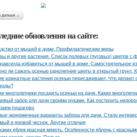
ь дальше →
ледние обновления на сайте:
дство от мышей в доме. Профилактические меры
вы и другие растения. Список полевых (луговых) цветов с 
 навсегда избавиться от мышей в доме. Самостоятельное 
но ли сажать осенью однолетние цветы в открытый грунт. 
ие комнатные растения осенью пересаживают. Что делают
воды?
ие многолетники посадить осенью на даче. Какие многолетн
евый забор для дачи своими руками. Как построить недоро
раем пошагово
ые экономичные варианты забора для дачи. Стало интересн
мый и яровой чеснок. Другие отличия
 каких яблок красная мякоть. Особенности яблонь с красны
чем сажать чеснок. Польза