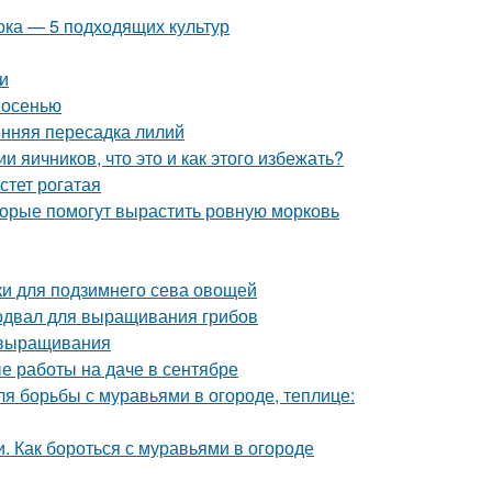
ока — 5 подходящих культур
и
 осенью
енняя пересадка лилий
 яичников, что это и как этого избежать?
стет рогатая
оторые помогут вырастить ровную морковь
дки для подзимнего сева овощей
одвал для выращивания грибов
 выращивания
е работы на даче в сентябре
ля борьбы с муравьями в огороде, теплице:
и. Как бороться с муравьями в огороде