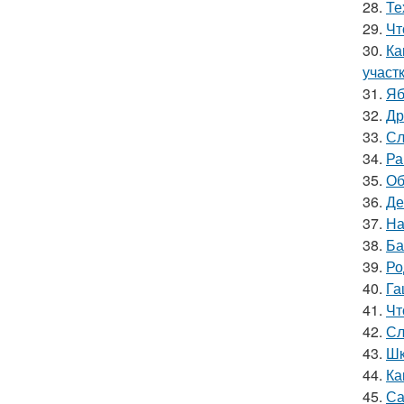
28.
Те
29.
Чт
30.
Ка
участ
31.
Яб
32.
Др
33.
Сл
34.
Ра
35.
Об
36.
Де
37.
На
38.
Ба
39.
Ро
40.
Га
41.
Чт
42.
Сл
43.
Шк
44.
Ка
45.
Са