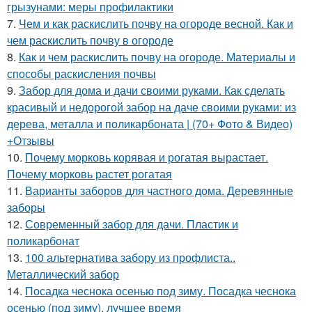
грызунами: меры профилактики
7.
Чем и как раскислить почву на огороде весной. Как и
чем раскислить почву в огороде
8.
Как и чем раскислить почву на огороде. Материалы и
способы раскисления почвы
9.
Забор для дома и дачи своими руками. Как сделать
красивый и недорогой забор на даче своими руками: из
дерева, металла и поликарбоната | (70+ Фото & Видео)
+Отзывы
10.
Почему морковь корявая и рогатая вырастает.
Почему морковь растет рогатая
11.
Варианты заборов для частного дома. Деревянные
заборы
12.
Современный забор для дачи. Пластик и
поликарбонат
13.
100 альтернатива забору из профлиста..
Металлический забор
14.
Посадка чеснока осенью под зиму. Посадка чеснока
осенью (под зиму), лучшее время