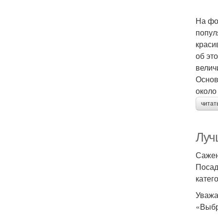
На фо
попул
краси
об эт
велич
Основ
около
читат
Луч
Сажен
Посад
катег
Уважа
«Выбр