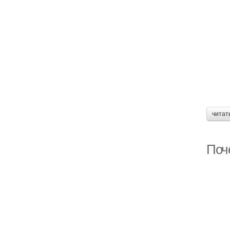
читат
Поче