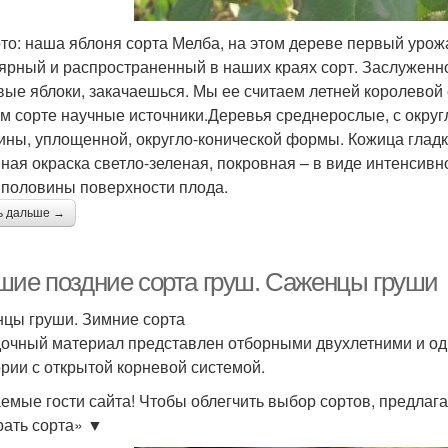
то: наша яблоня сорта Мелба, на этом дереве первый урожа
ярный и распространенный в наших краях сорт. Заслуженно
вые яблоки, закачаешься. Мы ее считаем летней королевой с
ом сорте научные источники.Деревья среднерослые, с окр
ины, уплощенной, округло-конической формы. Кожица гладк
ная окраска светло-зеленая, покровная – в виде интенсив
 половины поверхности плода.
ь дальше →
шие поздние сорта груш. Саженцы груши
цы груши. Зимние сорта
очный материал представлен отборными двухлетними и о
ории с открытой корневой системой.
емые гости сайта! Чтобы облегчить выбор сортов, предлаг
ать сорта» ▼