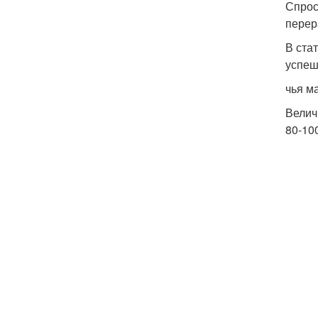
Спрос
перер
В ста
успеш
чья м
Велич
80-100