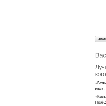
читат
Вас
Луч
кот
«Белы
июля.
«Виль
Прайд