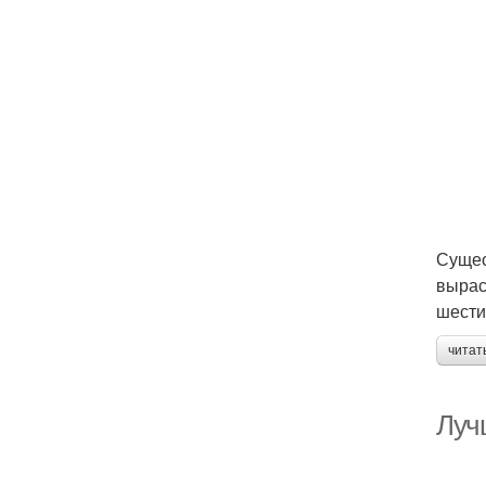
Сущес
выраст
шести
читат
Луч