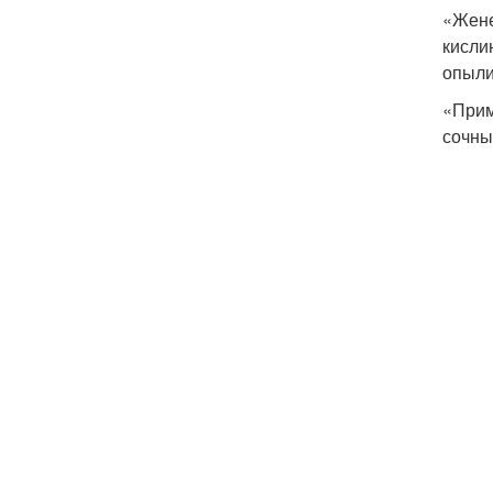
«Жене
кисли
опыли
«Прим
сочны