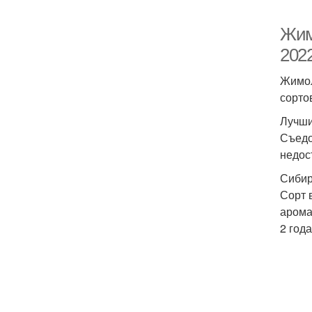
Жим
2022
Жимол
сорто
Лучши
Съедо
недос
Сибир
Сорт 
арома
2 год