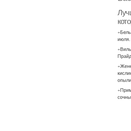
Луч
кот
«Белы
июля.
«Виль
Прайд
«Жене
кисли
опыли
«Прим
сочны