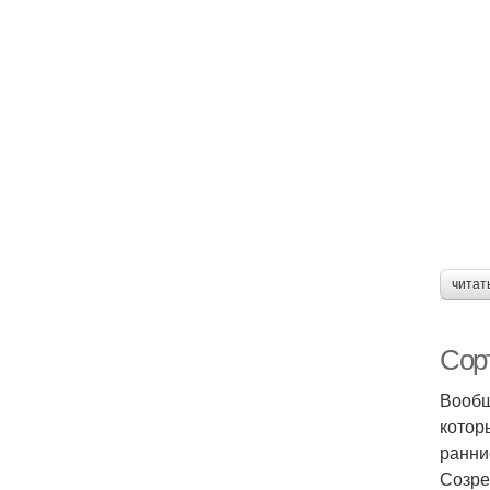
читат
Сорт
Вообщ
котор
ранни
Созре