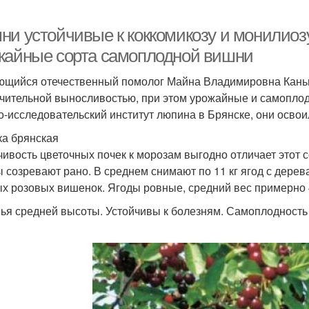
ни устойчивые к коккомикозу и монилиозу
жайные сорта самоплодной вишни
щийся отечественный помолог Майна Владимировна Каньш
чительной выносливостью, при этом урожайные и самопло
о-исследовательский институт люпина в Брянске, они освои
а брянская
чивость цветочных почек к морозам выгодно отличает этот 
 созревают рано. В среднем снимают по 11 кг ягод с дерев
х розовых вишенок. Ягоды ровные, средний вес примерно 4
ья средней высоты. Устойчивы к болезням. Самоплодность 