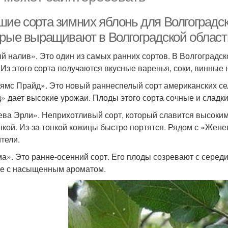
шие сорта зимних яблонь для Волгоградск
орые выращивают в Волгоградской област
й налив». Это один из самых ранних сортов. В Волгоградск
 Из этого сорта получаются вкусные варенья, соки, винные 
ямс Прайд». Это новый раннеспелый сорт американских с
» дает высокие урожаи. Плоды этого сорта сочные и сладки
ва Эрли». Неприхотливый сорт, который славится высоким
нкой. Из-за тонкой кожицы быстро портятся. Рядом с «Жене
тели.
а». Это ранне-осенний сорт. Его плоды созревают с середи
е с насыщенным ароматом.