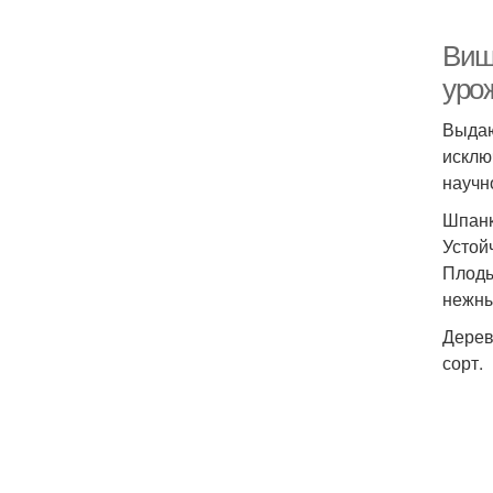
Виш
уро
Выдаю
исклю
научн
Шпанк
Устой
Плоды
нежны
Дерев
сорт.