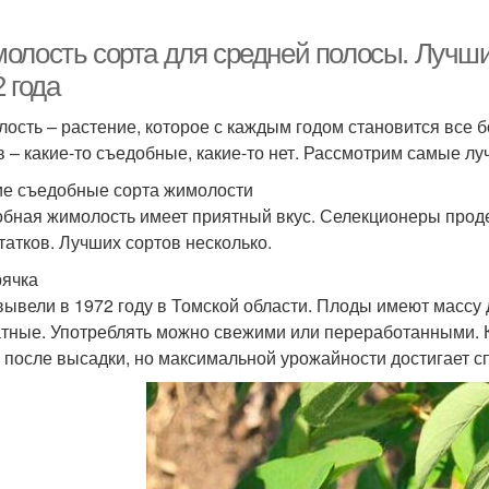
олость сорта для средней полосы. Лучш
 года
ость – растение, которое с каждым годом становится все 
в – какие-то съедобные, какие-то нет. Рассмотрим самые лу
е съедобные сорта жимолости
бная жимолость имеет приятный вкус. Селекционеры проде
татков. Лучших сортов несколько.
ячка
вывели в 1972 году в Томской области. Плоды имеют массу 
тные. Употреблять можно свежими или переработанными. К
а после высадки, но максимальной урожайности достигает сп