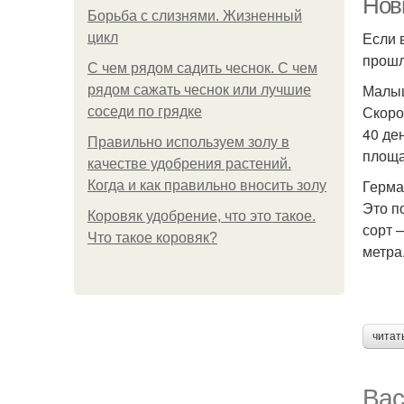
Новы
Борьба с слизнями. Жизненный
Если 
цикл
прошл
С чем рядом садить чеснок. С чем
Малы
рядом сажать чеснок или лучшие
Скоро
соседи по грядке
40 де
Правильно используем золу в
площа
качестве удобрения растений.
Герма
Когда и как правильно вносить золу
Это п
Коровяк удобрение, что это такое.
сорт 
Что такое коровяк?
метра
читат
Вас