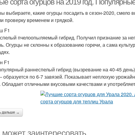
е сорта огурцов на 2019 год. Популярные
вы выбираете, какие огурцы посадить в сезон-2020, смело в
и проверку временем и грядкой.
ш F1
спелый пчелоопыляемый гибрид. Получил признание за неп
нь. Огурцы не склонны к образованию горечи, а сама культ
дях.
н F1
опулярный раннеспелый гибрид (вызревание на 40-45 день)
— образуется по 6-7 завязей. Показывает неплохую урожайнн
. Обладает отличными вкусовыми качествами и употребляетс
ь дальше →
 может заинтересовать