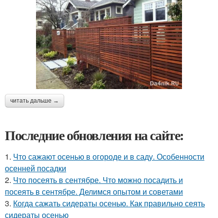
читать дальше →
Последние обновления на сайте:
1.
Что сажают осенью в огороде и в саду. Особенности
осенней посадки
2.
Что посеять в сентябре. Что можно посадить и
посеять в сентябре. Делимся опытом и советами
3.
Когда сажать сидераты осенью. Как правильно сеять
сидераты осенью