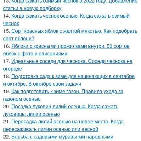
13.
Когда сажать озимый чеснок в 2022 году. Добавление
статьи в новую подборку
14.
Когда сажать чеснок осенью. Когда сажать озимый
чеснок
15.
Сорт красных яблок с желтой мякотью. Как подобрать
сорт яблони?
16.
Яблоки с красными прожилками внутри. 50 сортов
яблок с фото и описаниями
17.
Идеальные соседи для чеснока. Соседи чеснока на
огороде
18.
Подготовка сада к зиме для начинающих в сентябре
и октябре. В октябре свои задачи
19.
Как подготовить к зиме газон. Правила ухода за
газоном осенью
20.
Посадка луковиц лилий осенью. Когда сажать
луковицы лилии осенью
21.
Пересадка лилий осенью на новое место. Когда
пересаживать лилии осенью или весной
22.
Борьба с садовыми муравьями народными