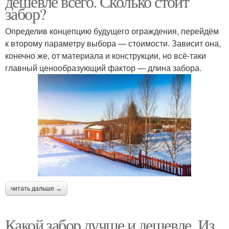
дешевле всего. Сколько стоит
забор?
Определив концепцию будущего ограждения, перейдём
к второму параметру выбора — стоимости. Зависит она,
Забор из бревен
Дешевой забор
конечно же, от материала и конструкции, но всё-таки
главный ценообразующий фактор — длина забора.
Деревянные заборы
Забор на даче
Бесплатный забор
Забор на дачу
читать дальше →
Недорогой забор
Забор между соседями
Какой забор лучше и дешевле. Из