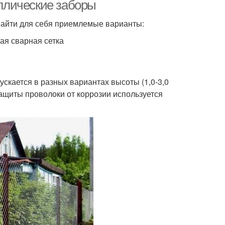
ллические заборы
 найти для себя приемлемые варианты:
ая сварная сетка
р в зависимости
Бюджетные заборы
скается в разных вариантах высоты (1,0-3,0
 защиты проволоки от коррозии используется