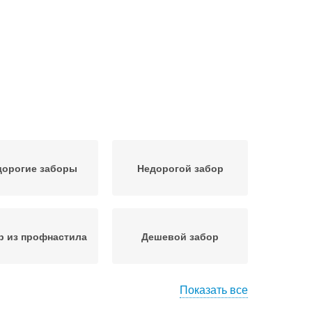
дорогие заборы
Недорогой забор
р из профнастила
Дешевой забор
Показать все
абор для дачи
Профнастил для забора