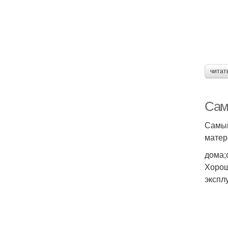
читат
Сам
Самый
матер
дома;
Хорош
экспл