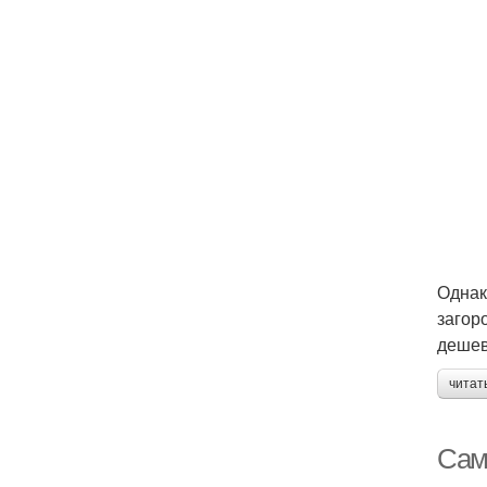
Однак
загор
дешев
читат
Сам