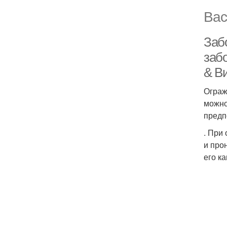
Вас
Заб
забо
& В
Ограж
можно
предп
. При
и про
его к