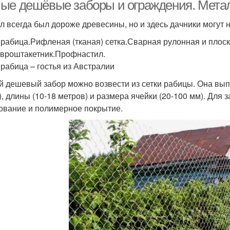
ые дешёвые заборы и ограждения. Мета
л всегда был дороже древесины, но и здесь дачники могут
 рабица.Рифленая (тканая) сетка.Сварная рулонная и плоск
Забор на даче
Забор между соседями
Забо
Евроштакетник.Профнастил.
 рабица – гостья из Австралии
 дешевый забор можно возвести из сетки рабицы. Она выпу
), длины (10-18 метров) и размера ячейки (20-100 мм). Для
Бюджетный забор
ование и полимерное покрытие.