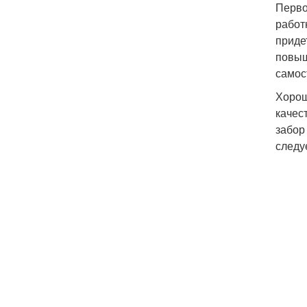
Перво
работ
приде
повыш
самос
Хорош
качес
забор
следу