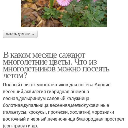
читать дальше →
В каком месяце сажают
многолетние цветы. Что из
многолетников можно посеять
летом?
Полный список многолетников для посева:Адонис
весенний,аквилегия гибридная,анемона
лесная,дельфиниум садовый,калужница
болотная,купальница весенняя,мелколуковичные
(галантусы, крокусы, пролески, хохлатки),морозники
восточный и черный,печеночница благородная,прострел
(сон-трава) и др.