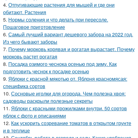
4.
Отпугивающие растения для мышей и где они
обитают. Растения
5.
Нормы соления и что делать при пересоле.
Пошаговое приготовление
6.
Самый лучший вариант дешевого забора на 2022 год.
Из чего бывают заборы
7.
Почему морковь корявая и рогатая вырастает. Почему
морковь растет рогатая
8.
Посадка озимого чеснока осенью под зиму. Как
подготовить чеснок к посадке осенью
9.
Яблоки с красной мякотью от. Яблоня красномясая:
специфика сортов
10.
Сосновые иголки для огорода. Чем полезна хвоя:
садоводы раскрыли полезные секреты
11.
Яблоки с красными прожилками внутри. 50 сортов
яблок с фото и описаниями
12.
Как ускорить созревание томатов в открытом грунте
и в теплице
13.
Сентябрь работа в огороде и саду. Какие удобрения