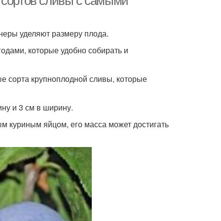
 сортов сливы с самыми
неры уделяют размеру плода.
одами, которые удобно собирать и
е сорта крупноплодной сливы, которые
ину и 3 см в ширину.
ым куриным яйцом, его масса может достигать