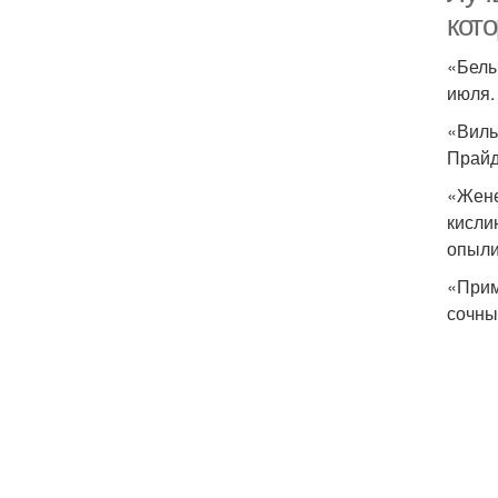
кот
«Белы
июля.
«Виль
Прайд
«Жене
кисли
опыли
«Прим
сочны