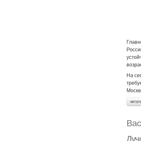
Главн
Росси
устой
возра
На се
требу
Москв
читат
Вас
Луч