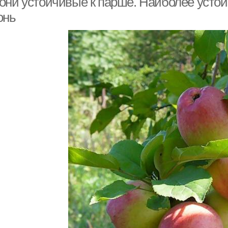
они устойчивые к парше. Наиболее устой
онь