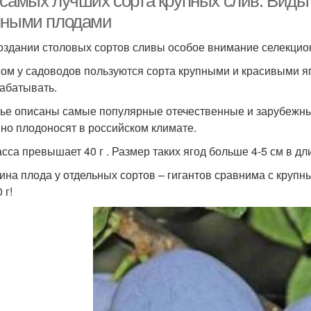
 самых лучших сорта крупных слив. Виды
пными плодами
оздании столовых сортов сливы особое внимание селекцио
ом у садоводов пользуются сорта крупными и красивыми яг
абатывать.
тье описаны самые популярные отечественные и зарубежны
но плодоносят в российском климате.
асса превышает 40 г . Размер таких ягод больше 4-5 см в дл
ина плода у отдельных сортов – гигантов сравнима с крупн
 г!