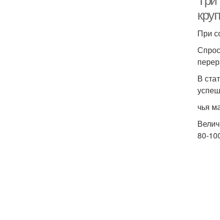
Три
кру
При с
Спрос
перер
В ста
успеш
чья м
Велич
80-100