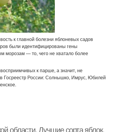
ость к главной болезни яблоневых садов
еров были идентифицированы гены
м морозам — то, чего не хватало более
восприимчивых к парше, а значит, не
в Госреестр России: Солнышко, Имрус, Юбилей
енское.
ой области. Лучшие сорта яблок,