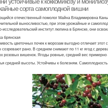
ни устойчивые к коккомикозу и монилиозу
жайные сорта самоплодной вишни
щийся отечественный помолог Майна Владимировна Каньш
чительной выносливостью, при этом урожайные и самопло
о-исследовательский институт люпина в Брянске, они освои
а брянская
чивость цветочных почек к морозам выгодно отличает этот 
 созревают рано. В среднем снимают по 11 кг ягод с дерев
х розовых вишенок. Ягоды ровные, средний вес примерно 4
ья средней высоты. Устойчивы к болезням. Самоплодность 