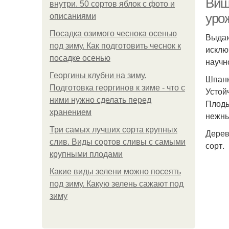
Виш
внутри. 50 сортов яблок с фото и
уро
описаниями
Посадка озимого чеснока осенью
Выдаю
под зиму. Как подготовить чеснок к
исклю
посадке осенью
научн
Георгины клубни на зиму.
Шпанк
Подготовка георгинов к зиме - что с
Устой
ними нужно сделать перед
Плоды
хранением
нежны
Три самых лучших сорта крупных
Дерев
слив. Виды сортов сливы с самыми
сорт.
крупными плодами
Какие виды зелени можно посеять
под зиму. Какую зелень сажают под
зиму