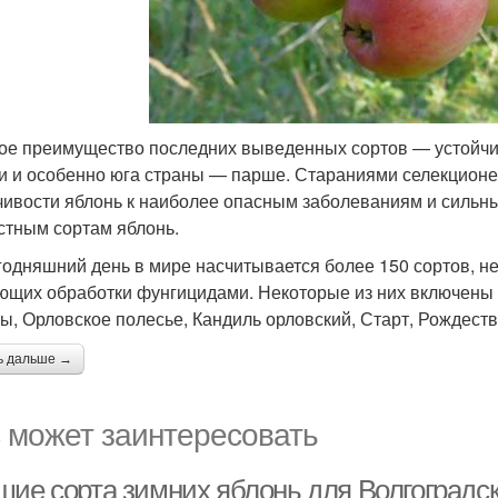
ое преимущество последних выведенных сортов — устойчив
и и особенно юга страны — парше. Стараниями селекцион
чивости яблонь к наиболее опасным заболеваниям и сильны
стным сортам яблонь.
годняшний день в мире насчитывается более 150 сортов, не
ющих обработки фунгицидами. Некоторые из них включены 
ы, Орловское полесье, Кандиль орловский, Старт, Рождеств
ь дальше →
 может заинтересовать
шие сорта зимних яблонь для Волгоградск