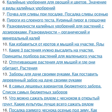
6.
Калийные удобрения для овощей и цветов. Значение
и виды калийных удобрений
7.
Почва для сливы при посадке. Посадка сливы осенью
8.
Пироги из слоеного теста. Куриный пирог в горшочке
9.
Разновидности калийных удобрений для растений с
дозировками. Разновидности – органический и
минеральный калий
10.
Как избавиться от кротов и мышей на участке. Яды
11.
Какие 3 растения нужно высадить на участке.
Принципы подбора растений для маленького участка
12.
Отпугивающие растения для мышей и где они
обитают. Растения
13.
Заборы для дачи своими руками. Как поставить
деревянный забор на даче своими руками
14.
8 самых дешевых вариантов бюджетного забора.
Список самых бюджетных заборов
15.
Что можно сажать рядом с чесноком в открытый
грунт. Какие культуры лучше всего сажать рядом
16.
Посадка озимого чеснока осенью под зиму. Как