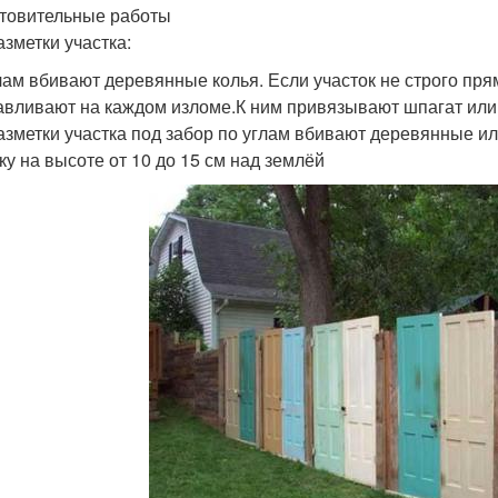
товительные работы
азметки участка:
лам вбивают деревянные колья. Если участок не строго прям
авливают на каждом изломе.К ним привязывают шпагат или 
азметки участка под забор по углам вбивают деревянные и
ку на высоте от 10 до 15 см над землёй