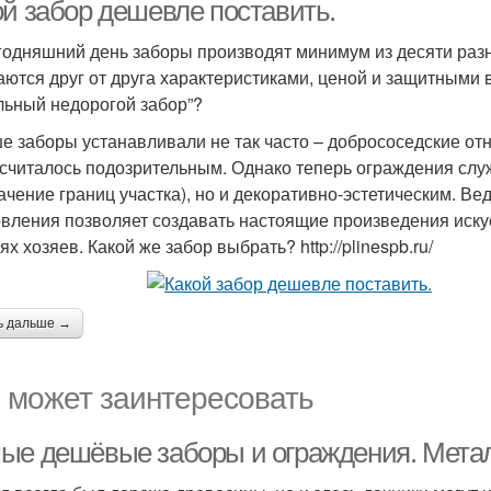
ой забор дешевле поставить.
годняшний день заборы производят минимум из десяти раз
аются друг от друга характеристиками, ценой и защитными 
льный недорогой забор”?
е заборы устанавливали не так часто – добрососедские от
 считалось подозрительным. Однако теперь ограждения слу
ачение границ участка), но и декоративно-эстетическим. В
овления позволяет создавать настоящие произведения искус
х хозяев. Какой же забор выбрать? http://plinespb.ru/
ь дальше →
 может заинтересовать
ые дешёвые заборы и ограждения. Мета