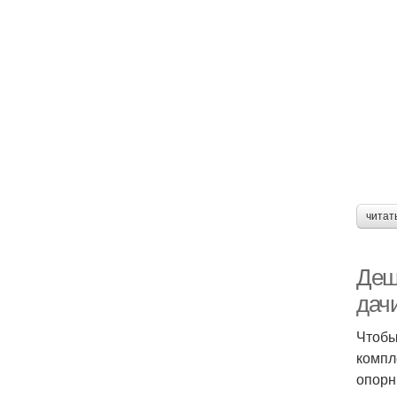
читат
Деш
дач
Чтобы
компл
опорн