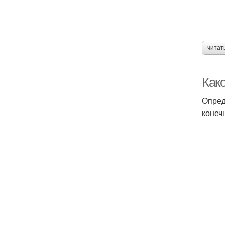
читат
Как
Опред
конеч