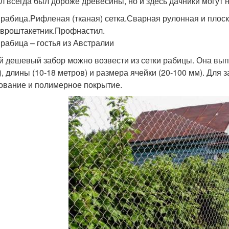
л всегда был дороже древесины, но и здесь дачники могут
 рабица.Рифленая (тканая) сетка.Сварная рулонная и плоск
Евроштакетник.Профнастил.
 рабица – гостья из Австралии
 дешевый забор можно возвести из сетки рабицы. Она выпу
), длины (10-18 метров) и размера ячейки (20-100 мм). Для
ование и полимерное покрытие.