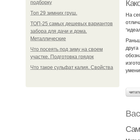
Как
подборку
Топ 29 зимних груш.
На се
отлич
ТОП-25 самых дешевых вариантов
“идеа
забора для дачи и дома.
Металлические
Раньш
друга
Что посеять под зиму на своем
обозн
участке. Подготовка грядок
изгот
Что такое сульфат калия. Свойства
умения
читат
Вас
Сам