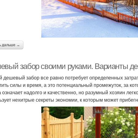
ь дальше →
евый забор своими руками. Варианты д
 дешевый забор все равно потребует определенных затрат,
тить силы и время, а это потенциальный промежуток, за ко
а означает надолго и качественно, но разумный хозяин легк
ьзует нехитрые секреты экономии, к которым может прибег