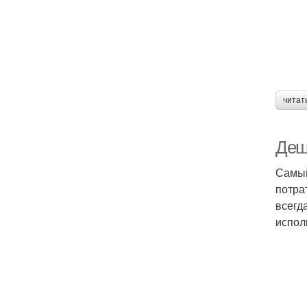
читат
Деш
Самый
потра
всегд
испол