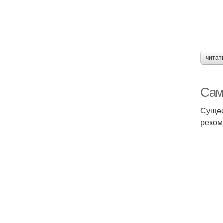
читат
Сам
Сущес
реком