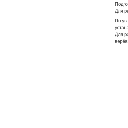
Подго
Для р
По уг
устан
Для р
верёв