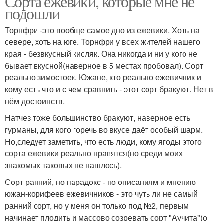
Сорта ежевики, которые мне не
подошли
Торнфри -это вообще самое дно из ежевики. Хоть на
севере, хоть на юге. Торнфри у всех жителей нашего
края - безвкусный кисляк. Она никогда и ни у кого не
бывает вкусной(наверное в 5 местах пробовал). Сорт
реально зимостоек. Южане, кто реально ежевичник и
кому есть что и с чем сравнить - этот сорт бракуют. Нет в
нём достоинств.
Натчез тоже большинство бракуют, наверное есть
гурманы, для кого горечь во вкусе даёт особый шарм.
Но,следует заметить, что есть люди, кому ягоды этого
сорта ежевики реально нравятся(но среди моих
знакомых таковых не нашлось).
Сорт ранний, но парадокс - по описаниям и мнению
южан-корифеев ежевичников - это чуть ли не самый
ранний сорт, но у меня он только под №2, первым
начинает плодить и массово созревать сорт "Аучита"(о