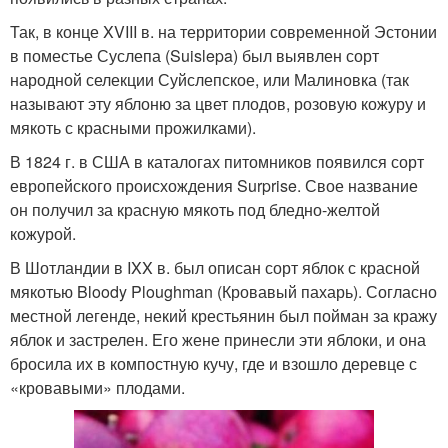
Так, в конце XVIII в. на территории современной Эстонии
в поместье Суслепа (Suislepa) был выявлен сорт
народной селекции Суйслепское, или Малиновка (так
называют эту яблоню за цвет плодов, розовую кожуру и
мякоть с красными прожилками).
В 1824 г. в США в каталогах питомников появился сорт
европейского происхождения Surprise. Свое название
он получил за красную мякоть под бледно-желтой
кожурой.
В Шотландии в IXX в. был описан сорт яблок с красной
мякотью Bloody Ploughman (Кровавый пахарь). Согласно
местной легенде, некий крестьянин был пойман за кражу
яблок и застрелен. Его жене принесли эти яблоки, и она
бросила их в компостную кучу, где и взошло деревце с
«кровавыми» плодами.