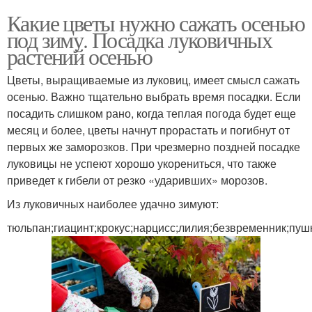
Какие цветы нужно сажать осенью
под зиму. Посадка луковичных
растений осенью
Цветы, выращиваемые из луковиц, имеет смысл сажать
осенью. Важно тщательно выбрать время посадки. Если
посадить слишком рано, когда теплая погода будет еще
месяц и более, цветы начнут прорастать и погибнут от
первых же заморозков. При чрезмерно поздней посадке
луковицы не успеют хорошо укорениться, что также
приведет к гибели от резко «ударивших» морозов.
Из луковичных наиболее удачно зимуют:
тюльпан;гиацинт;крокус;нарцисс;лилия;безвременник;пуш