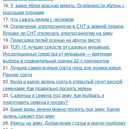
16.
У, каких яблок красная мякоть. Особенности яблонь с
красными плодами
17.
Что сажать рядом с чесноком
18.
Отключение электроэнергии в СНТ в зимний период.
Вправе ли СНТ отключать электроэнергию на зиму
19.
Пересадка лилий осенью на другое место
20.
ТОП-15 лучших средств от садовых муравьев.
Инсектицидные средства от муравьев — критерии
выбора и сравнительная оценка 22-х препаратов
21.
Лучшие самоплодные сорта груш для подмосковья.
Ранние сорта
22.
Когда и какую зелень сеять в открытый грунт весной
семенами. Как правильно посеять зелень
23.
Саженцы и семена под зиму. Как выбрать и
подготовить семена к посеву?
24.
Какие виды зелени можно посеять под зиму. Какую
зелень сажают под зиму
25.
Ирисы на зиму. Добавление статьи в новую подборку