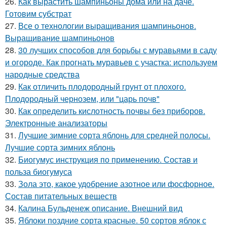
26.
Как вырастить шампиньоны дома или на даче.
Готовим субстрат
27.
Все о технологии выращивания шампиньонов.
Выращивание шампиньонов
28.
30 лучших способов для борьбы с муравьями в саду
и огороде. Как прогнать муравьев с участка: используем
народные средства
29.
Как отличить плодородный грунт от плохого.
Плодородный чернозем, или "царь почв"
30.
Как определить кислотность почвы без приборов.
Электронные анализаторы
31.
Лучшие зимние сорта яблонь для средней полосы.
Лучшие сорта зимних яблонь
32.
Биогумус инструкция по применению. Состав и
польза биогумуса
33.
Зола это, какое удобрение азотное или фосфорное.
Состав питательных веществ
34.
Калина Бульденеж описание. Внешний вид
35.
Яблоки поздние сорта красные. 50 сортов яблок с