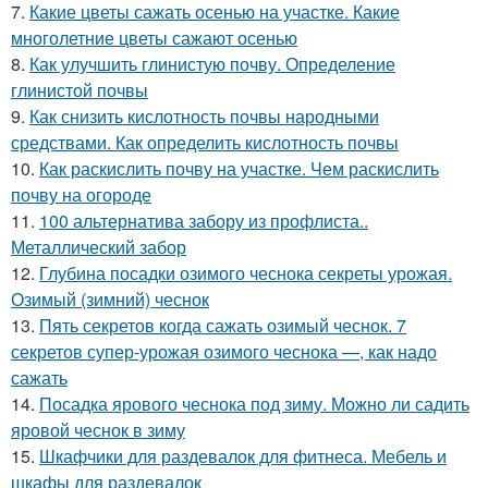
7.
Какие цветы сажать осенью на участке. Какие
многолетние цветы сажают осенью
8.
Как улучшить глинистую почву. Определение
глинистой почвы
9.
Как снизить кислотность почвы народными
средствами. Как определить кислотность почвы
10.
Как раскислить почву на участке. Чем раскислить
почву на огороде
11.
100 альтернатива забору из профлиста..
Металлический забор
12.
Глубина посадки озимого чеснока секреты урожая.
Озимый (зимний) чеснок
13.
Пять секретов когда сажать озимый чеснок. 7
секретов супер-урожая озимого чеснока —, как надо
сажать
14.
Посадка ярового чеснока под зиму. Можно ли садить
яровой чеснок в зиму
15.
Шкафчики для раздевалок для фитнеса. Мебель и
шкафы для раздевалок