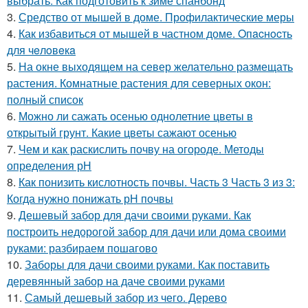
выбрать. Как подготовить к зиме спанбонд
3.
Средство от мышей в доме. Профилактические меры
4.
Как избавиться от мышей в частном доме. Oпacнocть
для чeлoвeкa
5.
На окне выходящем на север желательно размещать
растения. Комнатные растения для северных окон:
полный список
6.
Можно ли сажать осенью однолетние цветы в
открытый грунт. Какие цветы сажают осенью
7.
Чем и как раскислить почву на огороде. Методы
определения рН
8.
Как понизить кислотность почвы. Часть 3 Часть 3 из 3:
Когда нужно понижать рН почвы
9.
Дешевый забор для дачи своими руками. Как
построить недорогой забор для дачи или дома своими
руками: разбираем пошагово
10.
Заборы для дачи своими руками. Как поставить
деревянный забор на даче своими руками
11.
Самый дешевый забор из чего. Дерево