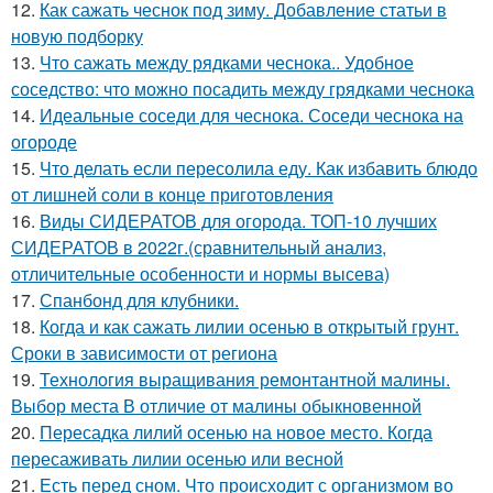
12.
Как сажать чеснок под зиму. Добавление статьи в
новую подборку
13.
Что сажать между рядками чеснока.. Удобное
соседство: что можно посадить между грядками чеснока
14.
Идеальные соседи для чеснока. Соседи чеснока на
огороде
15.
Что делать если пересолила еду. Как избавить блюдо
от лишней соли в конце приготовления
16.
Виды СИДЕРАТОВ для огорода. ТОП-10 лучших
СИДЕРАТОВ в 2022г.(сравнительный анализ,
отличительные особенности и нормы высева)
17.
Спанбонд для клубники.
18.
Когда и как сажать лилии осенью в открытый грунт.
Сроки в зависимости от региона
19.
Технология выращивания ремонтантной малины.
Выбор места В отличие от малины обыкновенной
20.
Пересадка лилий осенью на новое место. Когда
пересаживать лилии осенью или весной
21.
Есть перед сном. Что происходит с организмом во