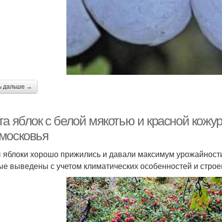
ь дальше →
а яблок с белой мякотью и красной кожур
московья
 яблоки хорошо прижились и давали максимум урожайности
ые выведены с учетом климатических особенностей и строе