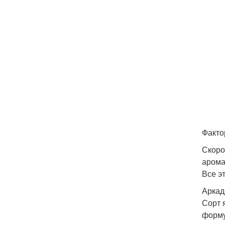
Факто
Скоро
арома
Все э
Аркад
Сорт 
форму