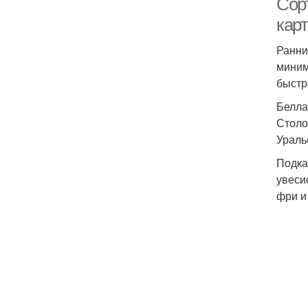
Сор
кар
Ранни
миним
быстр
Белла
Столо
Ураль
Подка
увеси
фри и