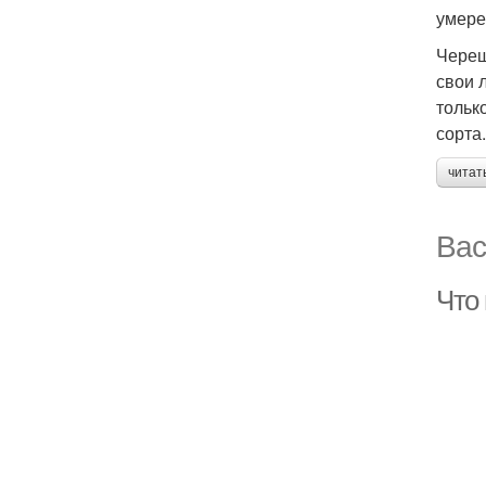
умере
Череш
свои 
тольк
сорта
читат
Вас
Что