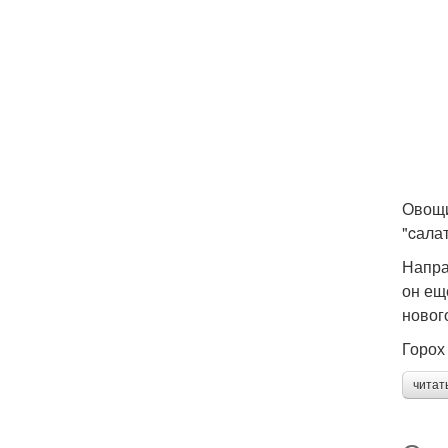
Овощи
"cала
Напра
он ещ
новог
Горох
читат