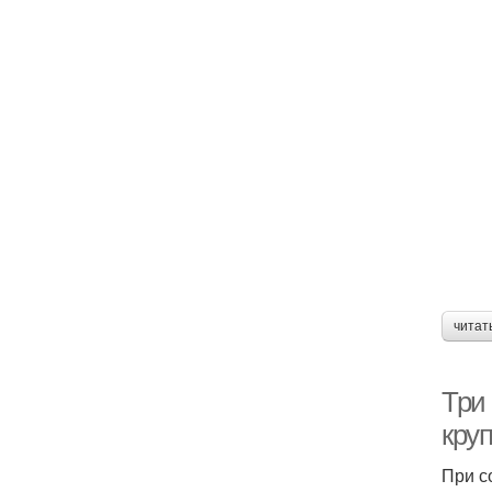
читат
Три
кру
При с