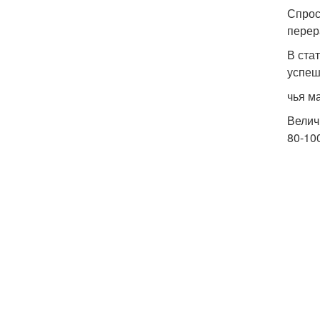
Спрос
перер
В ста
успеш
чья м
Велич
80-100