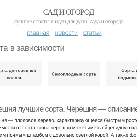
САД И ОГОРОД
лучшие советы и идеи для дачи, сада и огорода
главная
новости
статьи
та в зависимости
рта для средней
Сорта 
Самоплодные сорта
полосы
подмоск
ешня лучшие сорта. Черешня — описани
ня — плодовое дерево, характеризующееся быстрым росто
имости от сорта крона черешни может иметь яйцевидную и
им прямым штамбом с довольно светлой корой. А также фор