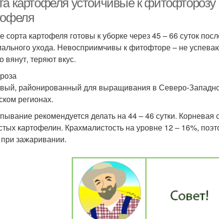
та картофеля устойчивые к фитофторозу 
тофеля
е сорта картофеля готовы к уборке через 45 – 66 суток по
ального ухода. Невосприимчивы к фитофторе – не успеваю
о вянут, теряют вкус.
роза
вый, районированный для выращивания в Северо-Западно
ском регионах.
пывание рекомендуется делать на 44 – 46 сутки. Корневая
стых картофелин. Крахмалистость на уровне 12 – 16%, поэ
 при зажаривании.