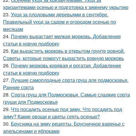
хризантемами осенью и подготовка к зимнему укрытию
23.
Уход за плодовыми деревьями в сентябре.
Правильный уход за садом и огородом осенью по
месяцам
24.
Почему вырастает мелкая морковь. Добавление
статьи в новую подборку
25.
Как вырастить морковь в открытом грунте ровной.
Советы, которые помогут вырастить ровную морковь
26.
Почему морковь корявая и рогатая. Добавление
статьи в новую подборку
27.
Лучшие самоплодные сорта груш для подмосковья.
Ранние сорта
28.
Сорта груш для Подмосковья. Самые сладкие сорта
груши для Подмосковья
29.
Что посадить осенью под зиму. Что посадить под
зиму? Какие овощи и цветы сеять осенью?
30.
Брусника на зиму рецепты. Брусничное варенье с
апельсинами и яблоками