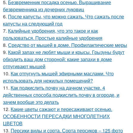
5.
Безвременник посадка осенью. Выращивание
безвременника из дочерних луковиц
6.
После капусты, что можно сажать. Что сажать после
капусты на следующий год
7.
Калийные удобрения, что это такое и как
пользоваться. Простые калийные удобрения
8.
Средство от мышей в доме. Профилактические меры
9.
Какой запах не любят мыши и крысы. Грызуны будут
обходить ваш дом стороной: какие запахи в доме
отпугивают мышей
10.
Как отпугнуть мышей эфирными маслами. Что
использовать для нежилых помещений?
11.
Как подкислить почву на дачном участке. 4
действенных способа подкислить почву в огороде, и
зачем вообще это делать
12.
Какие цветы сажают и пересаживают осенью.
ОСОБЕННОСТИ ПЕРЕСАДКИ МНОГОЛЕТНИХ
ЦВЕТОВ
13.
Персики виды и сорта. Сорта персиков – 125 фото